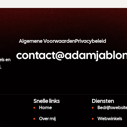
Algemene Voorwaarden
Privacybeleid
contact@adamjablon
ls en
,
Snelle links
Diensten
Home
Bedrijfswebsit
Over mij
Webwinkels