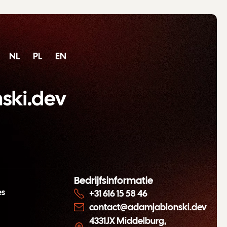
NL
PL
EN
ski.dev
Bedrijfsinformatie
es
+31 616 15 58 46
contact@adamjablonski.dev
4331JX Middelburg,