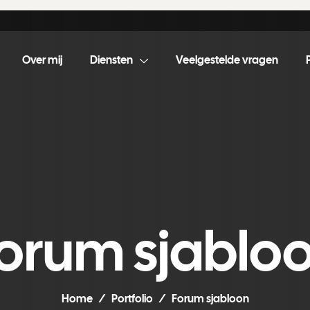
Over mij
Diensten
Veelgestelde vragen
orum sjablo
Home
Portfolio
Forum sjabloon