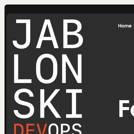
Home
F