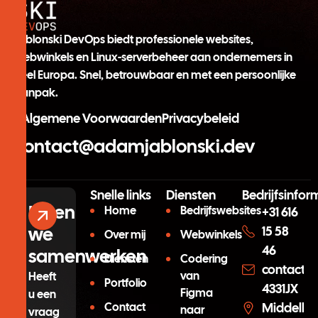
Jablonski DevOps biedt professionele websites,
webwinkels en Linux-serverbeheer aan ondernemers in
heel Europa. Snel, betrouwbaar en met een persoonlijke
aanpak.
Algemene Voorwaarden
Privacybeleid
contact@adamjablonski.dev
Snelle links
Diensten
Bedrijfsinfor
Laten
Home
Bedrijfswebsites
+31 616
we
15 58
Over mij
Webwinkels
46
samenwerken
Diensten
Codering
contact@
van
Heeft
Portfolio
4331JX
Figma
u een
Contact
Middelbu
naar
vraag