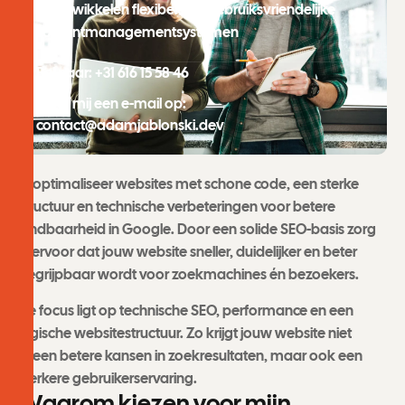
Ik ontwikkelen flexibele en gebruiksvriendelijke
contentmanagementsystemen
Bel naar: +31 616 15 58 46
Stuur mij een e-mail op:
contact@adamjablonski.dev
Ik optimaliseer websites met schone code, een sterke
structuur en technische verbeteringen voor betere
vindbaarheid in Google. Door een solide SEO-basis zorg
ik ervoor dat jouw website sneller, duidelijker en beter
begrijpbaar wordt voor zoekmachines én bezoekers.
De focus ligt op technische SEO, performance en een
logische websitestructuur. Zo krijgt jouw website niet
alleen betere kansen in zoekresultaten, maar ook een
sterkere gebruikerservaring.
W
a
a
r
o
m
k
i
e
z
e
n
v
o
o
r
m
i
j
n