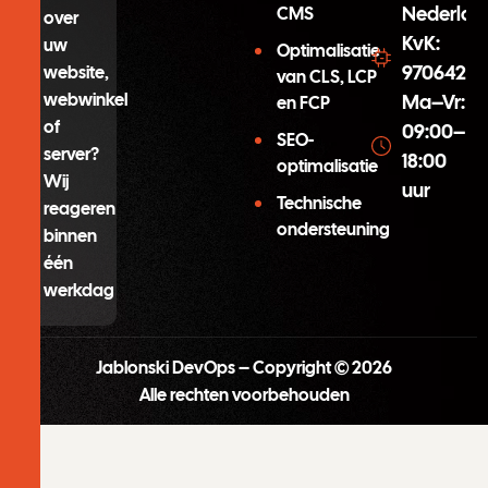
Nederlan
CMS
over
KvK:
uw
Optimalisatie
97064254
website,
van CLS, LCP
webwinkel
Ma–Vr:
en FCP
of
09:00–
SEO-
server?
18:00
optimalisatie
Wij
uur
Technische
reageren
ondersteuning
binnen
één
werkdag
Jablonski DevOps – Copyright © 2026
Alle rechten voorbehouden