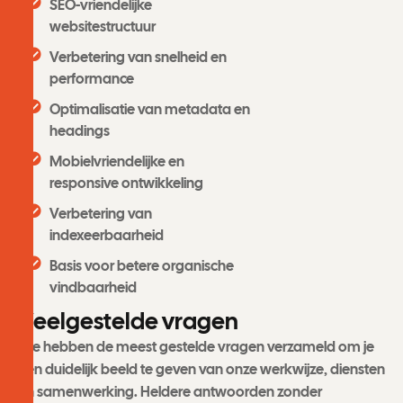
SEO-vriendelijke
websitestructuur
Verbetering van snelheid en
performance
Optimalisatie van metadata en
headings
Mobielvriendelijke en
responsive ontwikkeling
Verbetering van
indexeerbaarheid
Basis voor betere organische
vindbaarheid
V
e
e
l
g
e
s
t
e
l
d
e
v
r
a
g
e
n
We hebben de meest gestelde vragen verzameld om je
een duidelijk beeld te geven van onze werkwijze, diensten
en samenwerking. Heldere antwoorden zonder