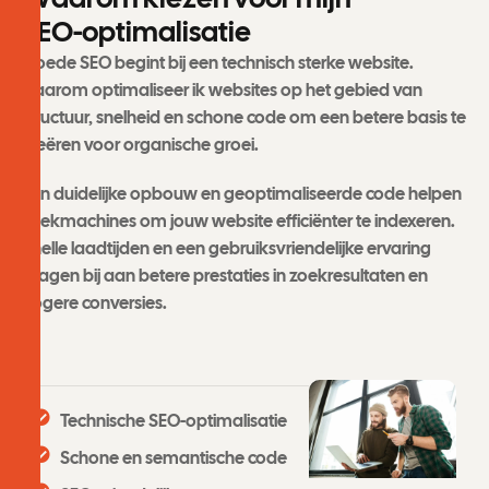
S
E
O
-
o
p
t
i
m
a
l
i
s
a
t
i
e
Goede SEO begint bij een technisch sterke website.
Daarom optimaliseer ik websites op het gebied van
structuur, snelheid en schone code om een betere basis te
creëren voor organische groei.
Een duidelijke opbouw en geoptimaliseerde code helpen
zoekmachines om jouw website efficiënter te indexeren.
Snelle laadtijden en een gebruiksvriendelijke ervaring
dragen bij aan betere prestaties in zoekresultaten en
hogere conversies.
Technische SEO-optimalisatie
Schone en semantische code