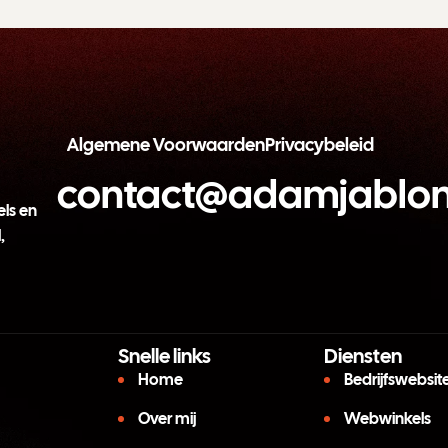
Algemene Voorwaarden
Privacybeleid
contact@adamjablon
ls en
,
Snelle links
Diensten
Home
Bedrijfswebsit
Over mij
Webwinkels