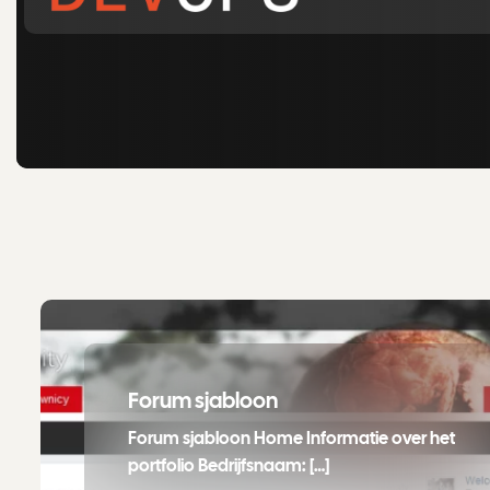
Forum sjabloon
Forum sjabloon Home Informatie over het
portfolio Bedrijfsnaam: […]