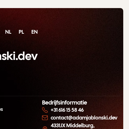
NL
PL
EN
ski.dev
Bedrijfsinformatie
es
+31 616 15 58 46
contact@adamjablonski.dev
4331JX Middelburg,