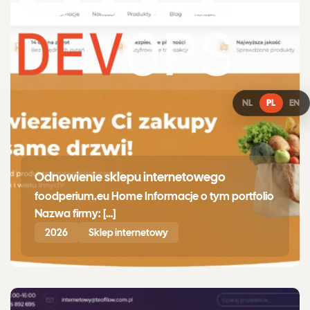
NL
PL
EN
Odnowienie sklepu internetowego
foodperium.eu Home Informacje o tym portfolio
Nazwa firmy: […]
2026
Sklep internetowy