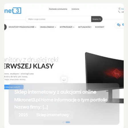
Sklep internetowy z aukcjami online
Mikronet3.pl Home Informacje o tym portfolio
Nazwa firmy: […]
2025
Sklep internetowy