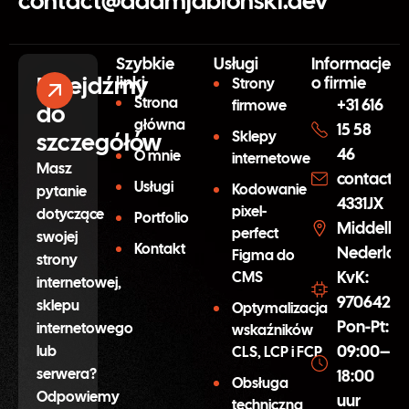
contact@adamjablonski.dev
Szybkie
Usługi
Informacje
Przejdźmy
linki
o firmie
Strony
Strona
+31 616
firmowe
do
główna
15 58
szczegółów
Sklepy
46
O mnie
internetowe
Masz
contact@
Usługi
Kodowanie
pytanie
4331JX
pixel-
dotyczące
Portfolio
Middelbu
perfect
swojej
Kontakt
Nederlan
Figma do
strony
KvK:
CMS
internetowej,
97064254
sklepu
Optymalizacja
Pon-Pt:
internetowego
wskaźników
09:00–
lub
CLS, LCP i FCP
serwera?
18:00
Obsługa
Odpowiemy
uur
techniczna