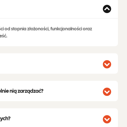
ści od stopnia złożoności, funkcjonalności oraz
eść.
nie nią zarządzać?
nych?