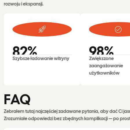
rozwoju i ekspansji.
82
%
98
%
Szybsze ładowanie witryny
Zwiększone
zaangażowanie
użytkowników
F
A
Q
Zebrałem tutaj najczęściej zadawane pytania, aby dać Ci ja
Zrozumiałe odpowiedzi bez zbędnych komplikacji — po prostu