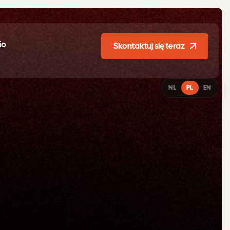
io
Skontaktuj się teraz
NL
PL
EN