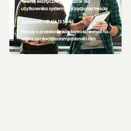
Tworzę elastyczne i przyjazne dla
użytkownika systemy zarządzania treścią
Zadzwoń: +31 616 15 58 46
Proszę o przesłanie wiadomości e-mail na
adres: contact@adamjablonski.dev