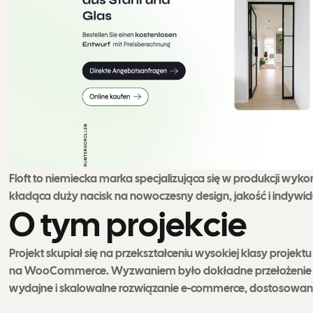
Floft to niemiecka marka specjalizująca się w produkcji wykon
kładąca duży nacisk na nowoczesny design, jakość i indywid
O
t
y
m
p
r
o
j
e
k
c
i
e
Projekt skupiał się na przekształceniu wysokiej klasy projek
na WooCommerce. Wyzwaniem było dokładne przełożenie wizu
wydajne i skalowalne rozwiązanie e-commerce, dostosowane 