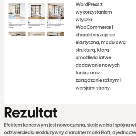
WordPress z
wykorzystaniem
wtyczki
WooCommerce i
charakteryzuje się
elastyczną, modułową
strukturą, która
umożliwia łatwe
dodawanie nowych
funkcji oraz
zarządzanie różnymi
wersjami strony.
R
e
z
u
l
t
a
t
Efektem końcowym jest nowoczesna, skalowalna i spójna wiz
odzwierciedla ekskluzywny charakter marki Floft, a jednoc