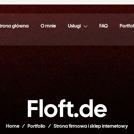
trona główna
O mnie
Usługi
FAQ
Portfol
F
l
o
f
t
.
d
e
Home
Portfolio
Strona firmowa i sklep internetowy