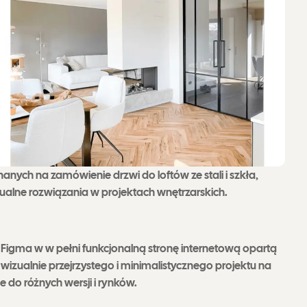
anych na zamówienie drzwi do loftów ze stali i szkła,
ualne rozwiązania w projektach wnętrzarskich.
tu Figma w w pełni funkcjonalną stronę internetową opartą
alnie przejrzystego i minimalistycznego projektu na
do różnych wersji i rynków.