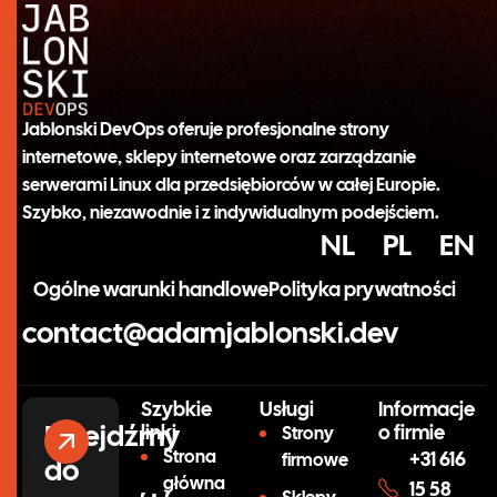
Jablonski DevOps oferuje profesjonalne strony
internetowe, sklepy internetowe oraz zarządzanie
serwerami Linux dla przedsiębiorców w całej Europie.
Szybko, niezawodnie i z indywidualnym podejściem.
NL
PL
EN
Ogólne warunki handlowe
Polityka prywatności
contact@adamjablonski.dev
Szybkie
Usługi
Informacje
Przejdźmy
linki
o firmie
Strony
Strona
+31 616
firmowe
do
główna
15 58