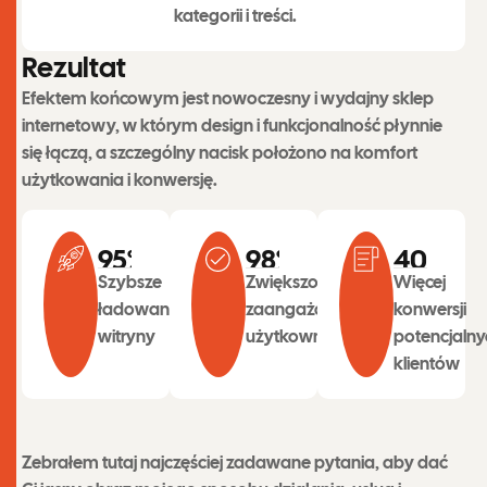
kategorii i treści.
R
e
z
u
l
t
a
t
Efektem końcowym jest nowoczesny i wydajny sklep
internetowy, w którym design i funkcjonalność płynnie
się łączą, a szczególny nacisk położono na komfort
użytkowania i konwersję.
95
%
98
%
40
%
Szybsze
Zwiększone
Więcej
ładowanie
zaangażowanie
konwersji
witryny
użytkowników
potencjalny
klientów
Zebrałem tutaj najczęściej zadawane pytania, aby dać