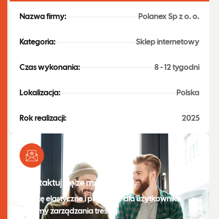
Nazwa firmy:
Polanex Sp z o. o.
Kategoria:
Sklep internetowy
Czas wykonania:
8 - 12 tygodni
Lokalizacja:
Polska
Rok realizacji:
2025
Skontaktuj się ze mną
Tworzę elastyczne i przyjazne dla użytkownika
systemy zarządzania treścią