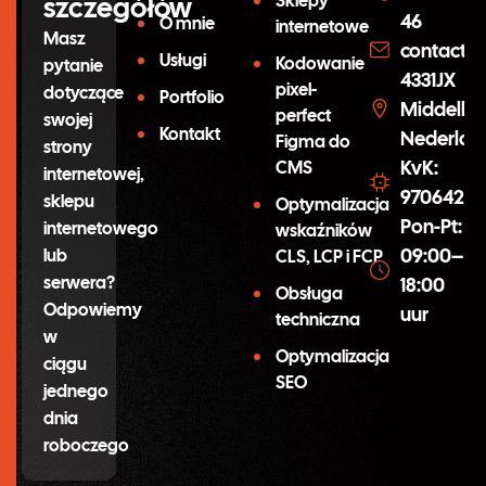
szczegółów
Sklepy
46
O mnie
internetowe
Masz
contact@
Usługi
Kodowanie
pytanie
4331JX
pixel-
dotyczące
Portfolio
Middelbu
perfect
swojej
Kontakt
Nederlan
Figma do
strony
KvK:
CMS
internetowej,
97064254
sklepu
Optymalizacja
Pon-Pt:
internetowego
wskaźników
09:00–
lub
CLS, LCP i FCP
serwera?
18:00
Obsługa
Odpowiemy
uur
techniczna
w
Optymalizacja
ciągu
SEO
jednego
dnia
roboczego