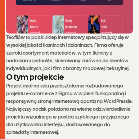
Teofilów to polski sklep internetowy specjalizujący się w
wysokiej jakości tkaninach i dzianinach. Firma oferuje
szeroki asortyment materiałów, w tym tkaniny z
nadrukami i jednolite, skierowany zarówno do klientów
indywidualnych, jak i firm z branży modowej i tekstylnej.
O
t
y
m
p
r
o
j
e
k
c
i
e
Projekt miał na celu przekształcenie rozbudowanego
projektu e-commerce z Figma w w pełni funkcjonalną i
responsywną stronę internetową opartą na WordPressie.
Największy nacisk położono na wierne odzwierciedlenie
projektu wizualnego w postaci szybkiego i przyjaznego
dla użytkownika interfejsu, dostosowanego do
sprzedaży internetowej.