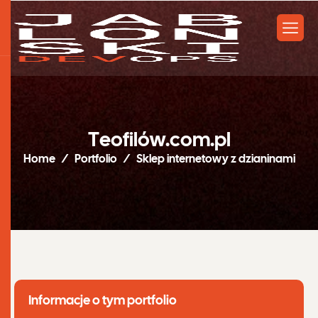
T
e
o
f
i
l
ó
w
.
c
o
m
.
p
l
Home
Portfolio
Sklep internetowy z dzianinami
Informacje o tym portfolio