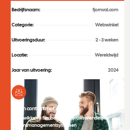
Bedrijfsnaam:
fjornval.com
Categorie:
Webwinkel
Uitvoeringsduur:
2 - 3 weken
Locatie:
Wereldwijd
Jaar van uitvoering:
2024
Neem contact met mij op
Ik ontwikkelen flexibele en gebruiksvriendelijke
contentmanagementsystemen