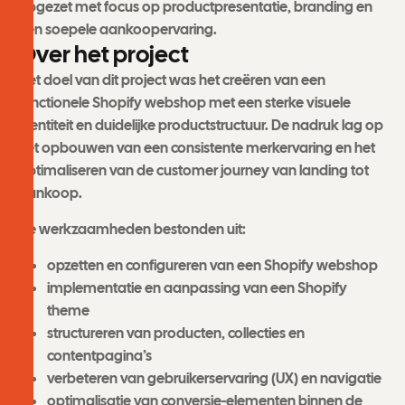
opgezet met focus op productpresentatie, branding en
een soepele aankoopervaring.
O
v
e
r
h
e
t
p
r
o
j
e
c
t
Het doel van dit project was het creëren van een
functionele Shopify webshop met een sterke visuele
identiteit en duidelijke productstructuur. De nadruk lag op
het opbouwen van een consistente merkervaring en het
optimaliseren van de customer journey van landing tot
aankoop.
De werkzaamheden bestonden uit:
opzetten en configureren van een Shopify webshop
implementatie en aanpassing van een Shopify
theme
structureren van producten, collecties en
contentpagina’s
verbeteren van gebruikerservaring (UX) en navigatie
optimalisatie van conversie-elementen binnen de