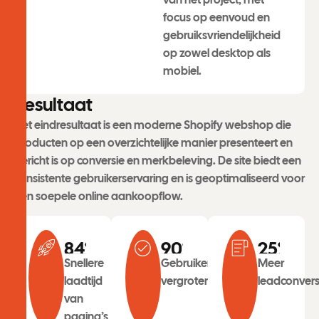
focus op eenvoud en
gebruiksvriendelijkheid
op zowel desktop als
mobiel.
R
e
s
u
l
t
a
a
t
Het eindresultaat is een moderne Shopify webshop die
producten op een overzichtelijke manier presenteert en
gericht is op conversie en merkbeleving. De site biedt een
consistente gebruikerservaring en is geoptimaliseerd voor
een soepele online aankoopflow.
84
%
90
%
25
%
Snellere
Gebruikersbetrokkenheid
Meer
laadtijd
vergroten
leadconvers
van
pagina’s