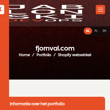
X
NL
PL
EN
f
j
o
r
n
v
a
l
.
c
o
m
Home
Portfolio
Shopify webwinkel
Informatie over het portfolio