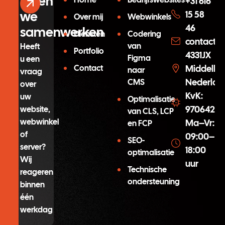
Laten
+31 616
we
15 58
Over mij
Webwinkels
46
samenwerken
Diensten
Codering
contact@
van
Heeft
Portfolio
4331JX
Figma
u een
Contact
Middelbu
naar
vraag
Nederlan
CMS
over
KvK:
uw
Optimalisatie
97064254
website,
van CLS, LCP
webwinkel
Ma–Vr:
en FCP
of
09:00–
SEO-
server?
18:00
optimalisatie
Wij
uur
Technische
reageren
ondersteuning
binnen
één
werkdag