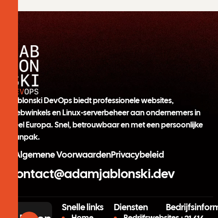
Jablonski DevOps biedt professionele websites,
webwinkels en Linux-serverbeheer aan ondernemers in
heel Europa. Snel, betrouwbaar en met een persoonlijke
aanpak.
Algemene Voorwaarden
Privacybeleid
contact@adamjablonski.dev
Snelle links
Diensten
Bedrijfsinfor
Home
Bedrijfswebsites