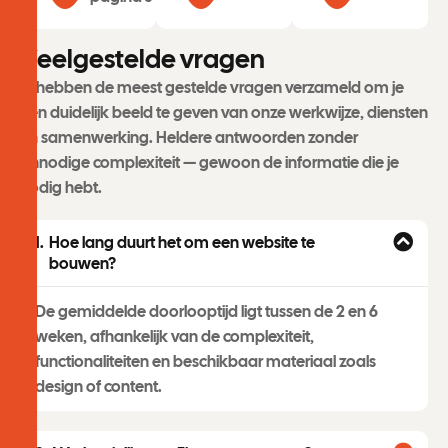
V
e
e
l
g
e
s
t
e
l
d
e
v
r
a
g
e
n
Ik hebben de meest gestelde vragen verzameld om je
een duidelijk beeld te geven van onze werkwijze, diensten
en samenwerking. Heldere antwoorden zonder
onnodige complexiteit — gewoon de informatie die je
nodig hebt.
Hoe lang duurt het om een website te
bouwen?
De gemiddelde doorlooptijd ligt tussen de 2 en 6
weken, afhankelijk van de complexiteit,
functionaliteiten en beschikbaar materiaal zoals
design of content.