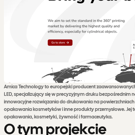
Amica Technology to europejski producent zaawansowany
LED, specjalizujący się w precyzyjnym druku bezpośrednim 
innowacyjne rozwiązania do drukowania na powierzchniach cyl
opakowania kosmetyków i inne produkty przemysłowe. Jej te
opakowania, kosmetyki, żywność i farmaceutyka.
O
t
y
m
p
r
o
j
e
k
c
i
e