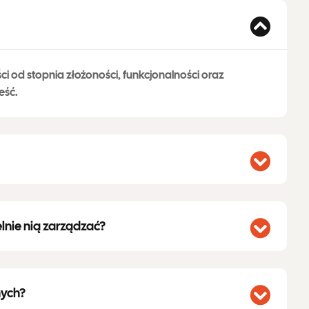
ści od stopnia złożoności, funkcjonalności oraz
eść.
nie nią zarządzać?
nych?