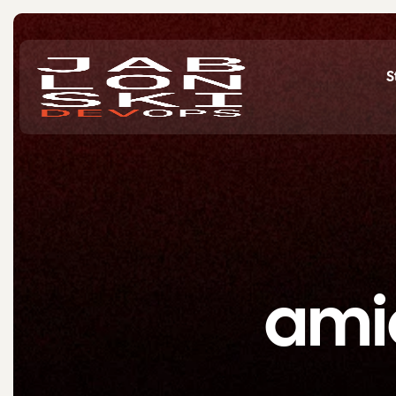
S
a
m
i