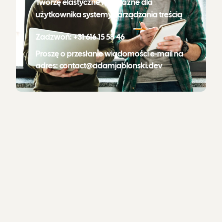
Tworzę elastyczne i przyjazne dla
użytkownika systemy zarządzania treścią
Zadzwoń: +31 616 15 58 46
Proszę o przesłanie wiadomości e-mail na
adres: contact@adamjablonski.dev