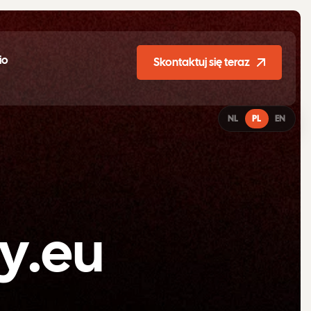
io
Skontaktuj się teraz
NL
PL
EN
y
.
e
u