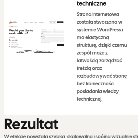
techniczne
Strona internetowa
została stworzona w
systemie WordPress i
ma elastyczną
strukturę, dzięki czemu
zespół może z
łatwością zarządzać
treścią oraz
rozbudowywać stronę
bez konieczności
posiadania wiedzy
technicznej.
R
e
z
u
l
t
a
t
W efekcie powstała szybka, skalowalna i spójna wizualnie st