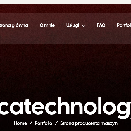
trona główna
O mnie
Usługi
FAQ
Portfol
c
a
t
e
c
h
n
o
l
o
g
Home
Portfolio
Strona producenta maszyn