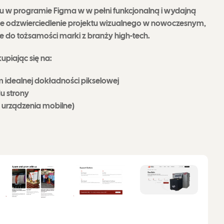
ktu w programie Figma w w pełni funkcjonalną i wydajną
ne odzwierciedlenie projektu wizualnego w nowoczesnym,
je do tożsamości marki z branży high-tech.
upiając się na:
 idealnej dokładności pikselowej
u strony
i urządzenia mobilne)