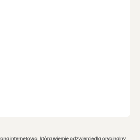
rona internetowa, która wiernie odzwierciedla oryginalny