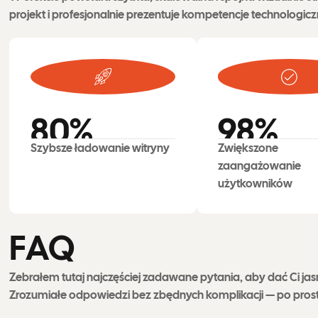
projekt i profesjonalnie prezentuje kompetencje technologic
80
%
98
%
Szybsze ładowanie witryny
Zwiększone
zaangażowanie
użytkowników
F
A
Q
Zebrałem tutaj najczęściej zadawane pytania, aby dać Ci ja
Zrozumiałe odpowiedzi bez zbędnych komplikacji — po prostu