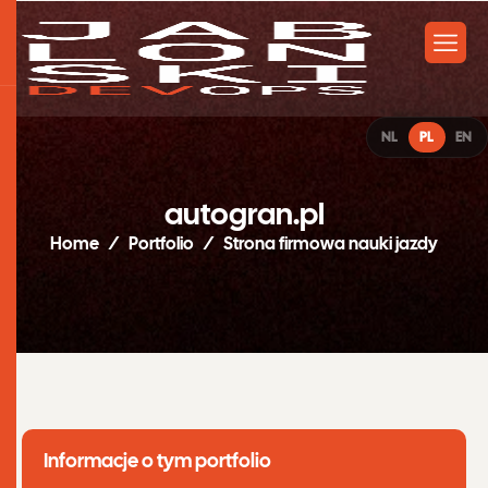
NL
PL
EN
a
u
t
o
g
r
a
n
.
p
l
Home
Portfolio
Strona firmowa nauki jazdy
Informacje o tym portfolio