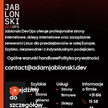
Jablonski DevOps oferuje profesjonalne strony
internetowe, sklepy internetowe oraz zarządzanie
serwerami Linux dla przedsiębiorców w całej Europie.
Szybko, niezawodnie i z indywidualnym podejściem.
Ogólne warunki handlowe
Polityka prywatności
contact@adamjablonski.dev
Szybkie
Usługi
Informacje
Przejdźmy
linki
o firmie
Strony
Strona
+31 616
firmowe
do
główna
15 58
szczegółów
Sklepy
46