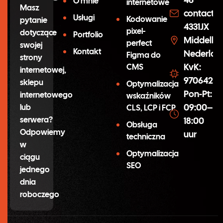
O mnie
internetowe
Masz
contact@
Usługi
Kodowanie
pytanie
4331JX
pixel-
dotyczące
Portfolio
Middelbu
perfect
swojej
Kontakt
Nederlan
Figma do
strony
KvK:
CMS
internetowej,
97064254
sklepu
Optymalizacja
Pon-Pt:
internetowego
wskaźników
09:00–
lub
CLS, LCP i FCP
serwera?
18:00
Obsługa
Odpowiemy
uur
techniczna
w
Optymalizacja
ciągu
SEO
jednego
dnia
roboczego