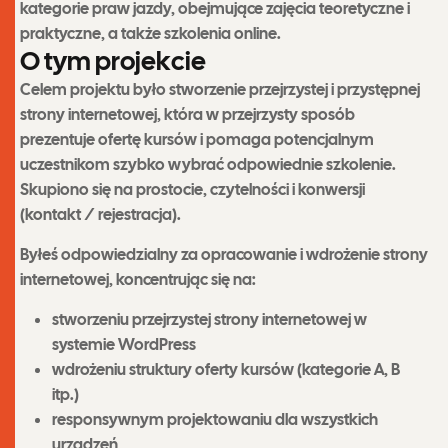
kategorie praw jazdy, obejmujące zajęcia teoretyczne i
praktyczne, a także szkolenia online.
O
t
y
m
p
r
o
j
e
k
c
i
e
Celem projektu było stworzenie przejrzystej i przystępnej
strony internetowej, która w przejrzysty sposób
prezentuje ofertę kursów i pomaga potencjalnym
uczestnikom szybko wybrać odpowiednie szkolenie.
Skupiono się na prostocie, czytelności i konwersji
(kontakt / rejestracja).
Byłeś odpowiedzialny za opracowanie i wdrożenie strony
internetowej, koncentrując się na:
stworzeniu przejrzystej strony internetowej w
systemie WordPress
wdrożeniu struktury oferty kursów (kategorie A, B
itp.)
responsywnym projektowaniu dla wszystkich
urządzeń