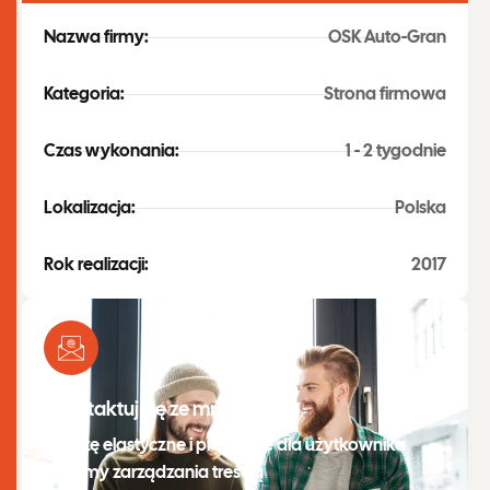
Nazwa firmy:
OSK Auto-Gran
Kategoria:
Strona firmowa
Czas wykonania:
1 - 2 tygodnie
Lokalizacja:
Polska
Rok realizacji:
2017
Skontaktuj się ze mną
Tworzę elastyczne i przyjazne dla użytkownika
systemy zarządzania treścią