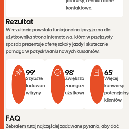
jak kursy, cenniki i dane
kontaktowe.
R
e
z
u
l
t
a
t
W rezultacie powstała funkcjonalna i przyjazna dla
użytkownika strona internetowa, która w przejrzysty
sposób prezentuje ofertę szkoły jazdy i skutecznie
pomaga w pozyskiwaniu nowych kursantów.
99
%
98
%
65
%
Szybsze
Zwiększone
Więcej
ładowanie
zaangażowanie
konwersji
witryny
użytkowników
potencjalny
klientów
F
A
Q
Zebrałem tutaj najczęściej zadawane pytania, aby dać